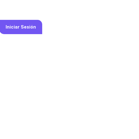
s Somos
Servicios
Membresías
Profesionales
Iniciar Sesión